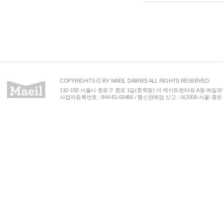
COPYRIGHTS ⓒ BY MAEIL DAIRIES ALL RIGHTS RESERVED.
110-150 서울시 종로구 종로 1길(중학동) 더 케이트윈타워 A동 매일유업(주) 
사업자등록번호 : 844-81-00466 / 통신판매업 신고 : 제2009-서울-종로-00