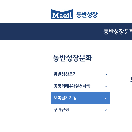
동반성장조직
공정거래4대실천사항
보복금지지침
구매규정