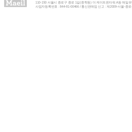
110-150 서울시 종로구 종로 1길(중학동) 더 케이트윈타워 A동 매일유업(주) 
사업자등록번호 : 844-81-00466 / 통신판매업 신고 : 제2009-서울-종로-00