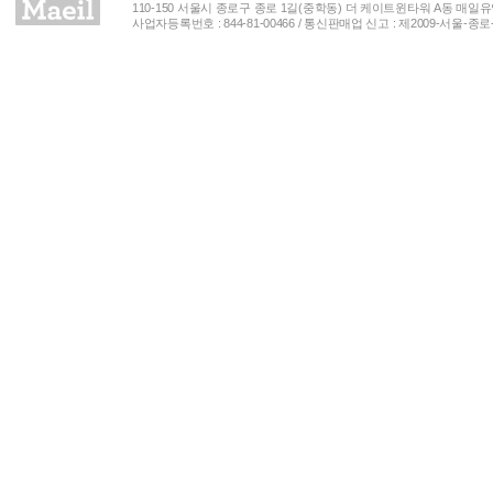
110-150 서울시 종로구 종로 1길(중학동) 더 케이트윈타워 A동 매일유업(주) 
사업자등록번호 : 844-81-00466 / 통신판매업 신고 : 제2009-서울-종로-00