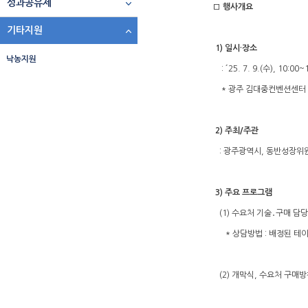
성과공유제
□ 행사개요
기타지원
1) 일시·장소
낙농지원
: ´25. 7. 9.(수), 10:00~
* 광주 김대중컨벤션센터
2) 주최/주관
: 광주광역시, 동반성장위
3) 주요 프로그램
(1) 수요처 기술․구매 담당
* 상담방법 : 배정된 테이블
(2) 개막식, 수요처 구매