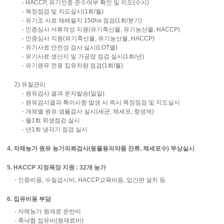
- HACCP, 유기인증 준수여부 확인 및 지도(수시)
- 목장점검 및 지도실시(1회/월)
- 유기조 사료 재배필지 150ha 점검(1회/분기)
- 인증심사 서류작성 지원(유기축산물, 유기농산물, HACCP)
- 인증심사 지원(유기축산물, 유기농산물, HACCP)
- 유기사료 안전성 검사 실시(LOT별)
- 유기사료 생산지 및 가공장 점검 실시(1회/년)
- 유기원유 전용 집유차량 점검(1회/월)
2) 유질관리
- 원유검사 결과 문자발송(일일)
- 원유검사결과 특이사항 발생 시 즉시 목장점검 및 지도실시
- 개체별 원유 샘플검사 실시(세균, 체세포, 항생제)
- 월1회 위생점검 실시
- 년1회 냉각기 점검 실시
4. 자체농가 원유 농가의뢰검사(동물용의약품 잔류, 체세포수) 무상실시
5. HACCP 지정목장 지원 : 32개 농가
- 인증비용, 수질검사비, HACCP교육비용, 입간판 설치 등
6. 집유비용 부담
- 자체농가 원재료 운반비
- 축낙협 집유비(원재료비)