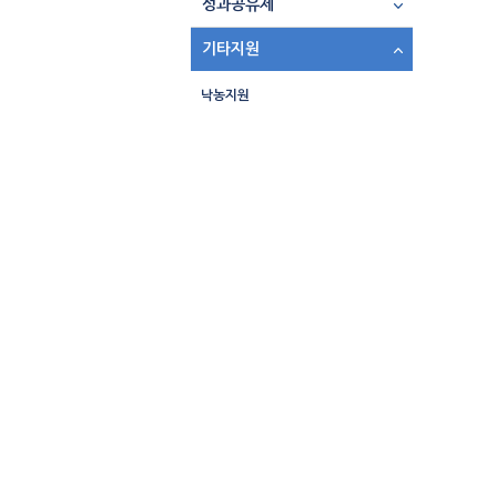
성과공유제
기타지원
낙농지원