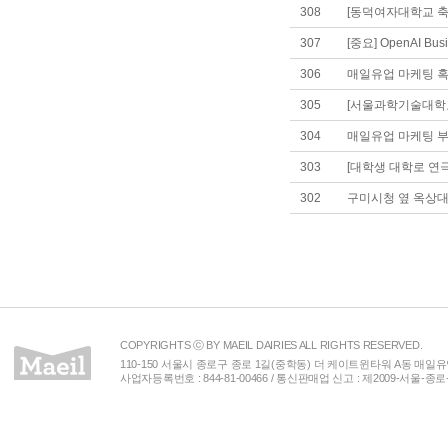
308
[동덕여자대학교 축
307
[중요] OpenAI B
306
매일유업 마케팅 혹
305
[서울과학기술대학교
304
매일유업 마케팅 
303
[대학생 대학로 연
302
구미시청 옆 옥상
COPYRIGHTS ⓒ BY MAEIL DAIRIES ALL RIGHTS RESERVED.
110-150 서울시 종로구 종로 1길(중학동) 더 케이트윈타워 A동 매일유업(주) 
사업자등록번호 : 844-81-00466 / 통신판매업 신고 : 제2009-서울-종로-00