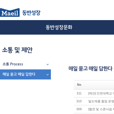
소통 Process
매일 묻고 매일 답한다
No
311
[제안] 인천대학교
310
밀도제품 협업 운영
309
[협찬 및 스폰서쉽 